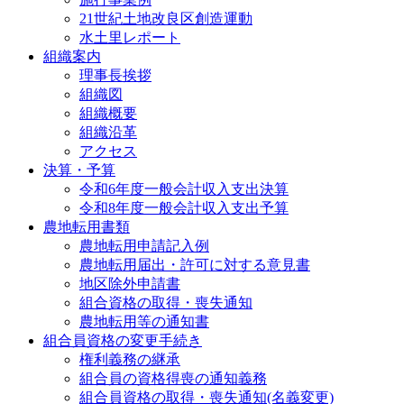
21世紀土地改良区創造運動
水土里レポート
組織案内
理事長挨拶
組織図
組織概要
組織沿革
アクセス
決算・予算
令和6年度一般会計収入支出決算
令和8年度一般会計収入支出予算
農地転用書類
農地転用申請記入例
農地転用届出・許可に対する意見書
地区除外申請書
組合資格の取得・喪失通知
農地転用等の通知書
組合員資格の変更手続き
権利義務の継承
組合員の資格得喪の通知義務
組合員資格の取得・喪失通知(名義変更)