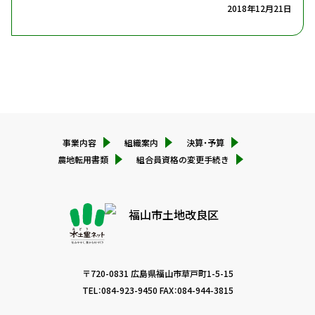
2018年12月21日
権利義務の継承
サイトポリシー
組合員の資格得喪の通知義務
組合員資格の取得・喪失通知(名義変更)
組合員資格の取得・喪失通知(住所変更)
個人情報保護方針
組合員資格の取得・喪失通知(売買・賃借等)
組合員資格の取得・喪失通知(地目変更・用地買収・非
農地証明等)
組合員資格の取得・喪失通知(代納者登録)
事業内容
組織案内
決算・予算
農地転用書類
組合員資格の変更手続き
〒720-0831 広島県福山市草戸町1-5-15
TEL：
084-923-9450
FAX：084-944-3815