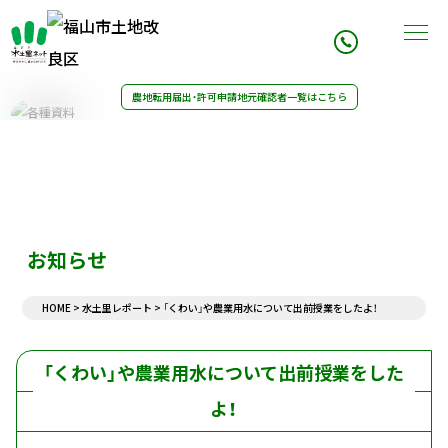
農地転用届出・許可申請
地元確認者一覧はこちら
事業内容
組織案内
農業用水改修
理事長挨拶
施行事業例
組織図
21世紀土地改良区創造運動
組織概要
水土里レポート
組織沿革
アクセス
お知らせ
決算・予算
農地転用書類
HOME
>
水土里レポート
>
「くわい」や農業用水について出前授業をしたよ！
令和6年度一般会計収入支出決算
農地転用申請記入例
令和8年度一般会計収入支出予算
農地転用届出・許可に対する意見書
地区除外申請書
「くわい」や農業用水について出前授業をした
組合資格の取得・喪失通知
農地転用等の通知書
よ！
組合員資格の変更手続き
お知らせ一覧