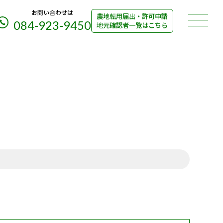
お問い合わせは
農地転用届出・許可申請
084-923-9450
地元確認者一覧はこちら
続き
お知らせ一覧
サイトポリシー
義変更)
個人情報保護方針
所変更)
買・賃借等)
目変更・用地買収・非農地証明等)
納者登録)