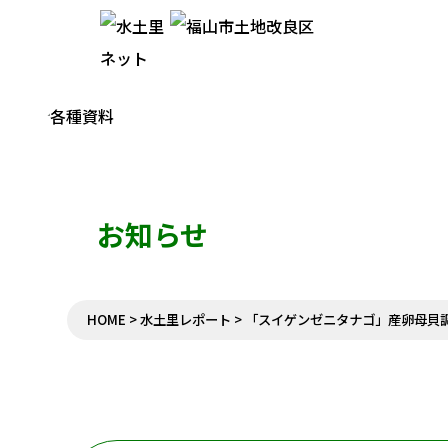
事業内容
組織案内
決算・予算
農業用水改修
理事長挨拶
令和6年度一般会
お知らせ
施行事業例
組織図
令和8年度一般会
21世紀土地改良区創造運動
組織概要
水土里レポート
組織沿革
アクセス
HOME
>
水土里レポート
>
「スイゲンゼニタナゴ」産卵母貝