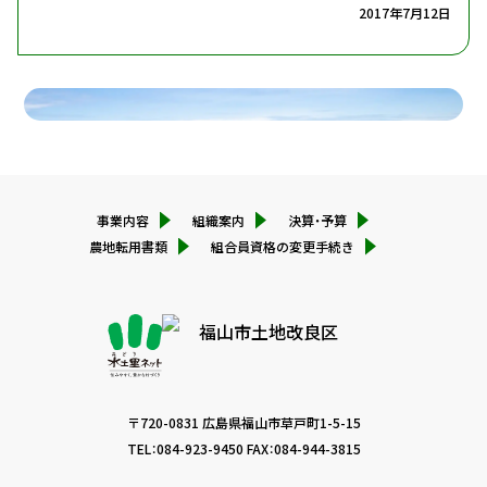
2017年7月12日
権利義務の継承
サイトポリシー
組合員の資格得喪の通知義務
組合員資格の取得・喪失通知(名義変更)
組合員資格の取得・喪失通知(住所変更)
個人情報保護方針
組合員資格の取得・喪失通知(売買・賃借等)
組合員資格の取得・喪失通知(地目変更・用地買収・非
農地証明等)
組合員資格の取得・喪失通知(代納者登録)
事業内容
組織案内
決算・予算
農地転用書類
組合員資格の変更手続き
〒720-0831 広島県福山市草戸町1-5-15
TEL：
084-923-9450
FAX：084-944-3815