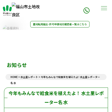
農地転用届出・許可申請
地元確認者一覧はこちら
事業内容
組織案内
農業用水改修
理事長挨拶
施行事業例
組織図
21世紀土地改良区創造運動
組織概要
水土里レポート
組織沿革
アクセス
お知らせ
決算・予算
農地転用書類
HOME
>
水土里レポート
>
今年もみんなで給食米を植えたよ！ 水土里レポーター
令和6年度一般会計収入支出決算
農地転用申請記入例
令和8年度一般会計収入支出予算
名 水
農地転用届出・許可に対する意見書
地区除外申請書
今年もみんなで給食米を植えたよ！ 水土里レポ
組合資格の取得・喪失通知
農地転用等の通知書
ーター名 水
組合員資格の変更手続き
お知らせ一覧