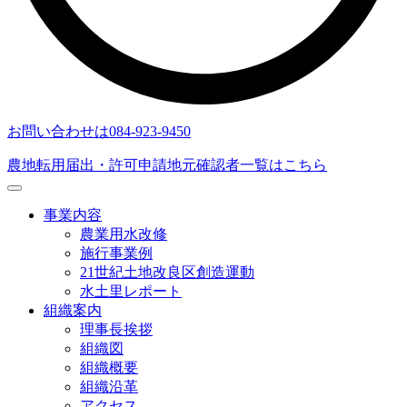
お問い合わせは
084-923-9450
農地転用届出・許可申請
地元確認者一覧はこちら
事業内容
農業用水改修
施行事業例
21世紀土地改良区創造運動
水土里レポート
組織案内
理事長挨拶
組織図
組織概要
組織沿革
アクセス