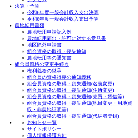
決算・予算
令和6年度一般会計収入支出決算
令和8年度一般会計収入支出予算
農地転用書類
農地転用申請記入例
農地転用届出・許可に対する意見書
地区除外申請書
組合資格の取得・喪失通知
農地転用等の通知書
組合員資格の変更手続き
権利義務の継承
組合員の資格得喪の通知義務
組合員資格の取得・喪失通知(名義変更)
組合員資格の取得・喪失通知(住所変更)
組合員資格の取得・喪失通知(売買・賃借等)
組合員資格の取得・喪失通知(地目変更・用地買
収・非農地証明等)
組合員資格の取得・喪失通知(代納者登録)
お知らせ一覧
サイトポリシー
個人情報保護方針