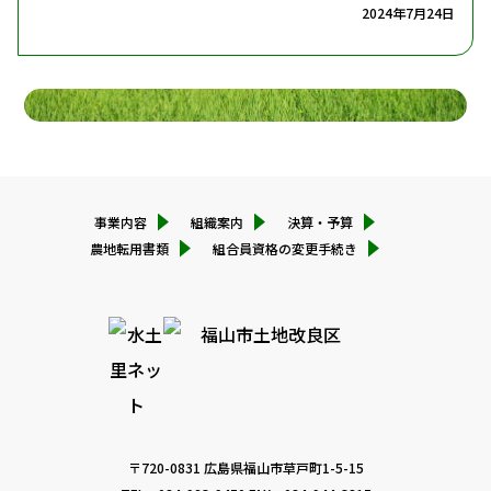
2024年7月24日
権利義務の継承
サイトポリシー
組合員の資格得喪の通知義務
組合員資格の取得・喪失通知(名義変更)
組合員資格の取得・喪失通知(住所変更)
個人情報保護方針
組合員資格の取得・喪失通知(売買・賃借等)
組合員資格の取得・喪失通知(地目変更・用地買収・
非農地証明等)
組合員資格の取得・喪失通知(代納者登録)
事業内容
組織案内
決算・予算
農地転用書類
組合員資格の変更手続き
〒720-0831 広島県福山市草戸町1-5-15