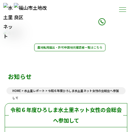
事業内容
組織案内
農地転用届出・許可申請
地元確認者一覧はこちら
農業用水改修
理事長挨拶
施行事業例
組織図
21世紀土地改良区創造運動
組織概要
水土里レポート
組織沿革
アクセス
お知らせ
決算・予算
農地転用書類
HOME
>
水土里レポート
>
令和６年度ひろしま水土里ネット女性の会総会へ参加
令和6年度一般会計収入支出決算
農地転用申請記入例
令和8年度一般会計収入支出予算
して
農地転用届出・許可に対する意見書
地区除外申請書
令和６年度ひろしま水土里ネット女性の会総会
組合資格の取得・喪失通知
農地転用等の通知書
へ参加して
組合員資格の変更手続き
お知らせ一覧