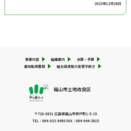
2023年12月28日
権利義務の継承
サイトポリシー
組合員の資格得喪の通知義務
組合員資格の取得・喪失通知(名義変更)
組合員資格の取得・喪失通知(住所変更)
個人情報保護方針
組合員資格の取得・喪失通知(売買・賃借等)
組合員資格の取得・喪失通知(地目変更・用地買収・
非農地証明等)
組合員資格の取得・喪失通知(代納者登録)
事業内容
組織案内
決算・予算
農地転用書類
組合員資格の変更手続き
〒720-0831 広島県福山市草戸町1-5-15
TEL：
084-923-9450
FAX：084-944-3815