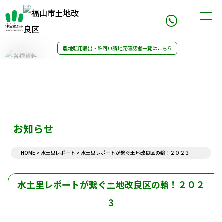
農地転用届出・許可申請
地元確認者一覧はこちら
事業内容
組織案内
農業用水改修
理事長挨拶
施行事業例
組織図
21世紀土地改良区創造運動
組織概要
水土里レポート
組織沿革
アクセス
お知らせ
決算・予算
農地転用書類
HOME
>
水土里レポート
>
水土里レポートが繋ぐ土地改良区の輪！２０２３
令和6年度一般会計収入支出決算
農地転用申請記入例
令和8年度一般会計収入支出予算
農地転用届出・許可に対する意見書
地区除外申請書
水土里レポートが繋ぐ土地改良区の輪！２０２
組合資格の取得・喪失通知
農地転用等の通知書
３
組合員資格の変更手続き
お知らせ一覧