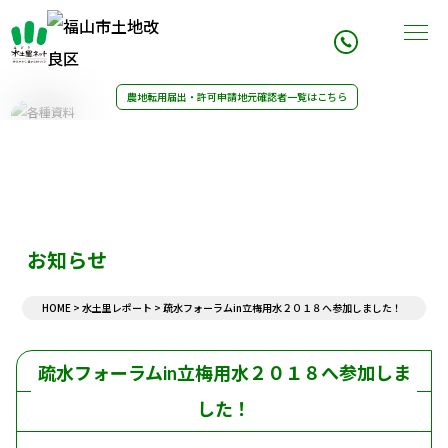
農地転用届出・許可申請
地元確認者一覧はこちら
事業内容
組織案内
農業用水改修
理事長挨拶
施行事業例
組織図
21世紀土地改良区創造運動
組織概要
水土里レポート
組織沿革
アクセス
お知らせ
決算・予算
農地転用書類
HOME
>
水土里レポート
>
疏水フォーラムin立梅用水２０１８へ参加しました！
令和6年度一般会計収入支出決算
農地転用申請記入例
令和8年度一般会計収入支出予算
農地転用届出・許可に対する意見書
地区除外申請書
疏水フォーラムin立梅用水２０１８へ参加しま
組合資格の取得・喪失通知
農地転用等の通知書
した！
組合員資格の変更手続き
お知らせ一覧