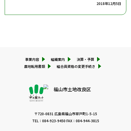
2018年12月5日
権利義務の継承
サイトポリシー
組合員の資格得喪の通知義務
組合員資格の取得・喪失通知(名義変更)
組合員資格の取得・喪失通知(住所変更)
個人情報保護方針
組合員資格の取得・喪失通知(売買・賃借等)
組合員資格の取得・喪失通知(地目変更・用地買収・
非農地証明等)
組合員資格の取得・喪失通知(代納者登録)
事業内容
組織案内
決算・予算
農地転用書類
組合員資格の変更手続き
〒720-0831 広島県福山市草戸町1-5-15
TEL：
084-923-9450
FAX：084-944-3815